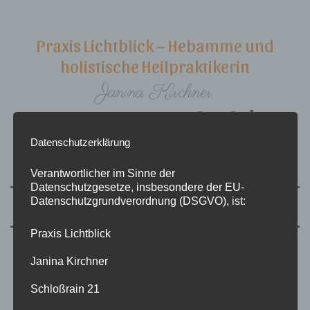
Praxis Lichtblick – Hebamme und
holistische Heilpraktikerin
Janina Kirchner
WhatsApp
Instagram
Facebook
TikTok
Skip to content
Datenschutzerklärung
Verantwortlicher im Sinne der
Datenschutzgesetze, insbesondere der EU-
Datenschutzgrundverordnung (DSGVO), ist:
Praxis Lichtblick
Janina Kirchner
Impressum
[gzd_complaints]
Schloßrain 21