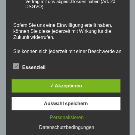
Vertrag mit uns abgeschlossen haben (Art. 20
DSGVO).
Sofern Sie uns eine Einwilligung erteilt haben,
können Sie diese jederzeit mit Wirkung für die
Zukunft widerrufen.
Sie können sich jederzeit mit einer Beschwerde an
eine Aufsichtsbehörde wenden, z. B. an die
Drache des geheilten Mutes
Chakren-Tuch
zuständige Aufsichtsbehörde des Bundeslands
Essenziell
Ihres Wohnsitzes oder an die für uns als
verantwortliche Stelle zuständige Behörde.
250,00
€
150,00
€
✓ Akzeptieren
Eine Liste der Aufsichtsbehörden (für den
In den Warenkorb
Weiterlesen
nichtöffentlichen Bereich) mit Anschrift finden Sie
unter:
Auswahl speichern
https://www.bfdi.bund.de/DE/Infothek/Anschriften_
Links/anschriften_links-node.html
.
Personalisieren
Suchen
Suchen
nach:
Datenschutzbedingungen
Erfassung allgemeiner Informationen beim Besuch