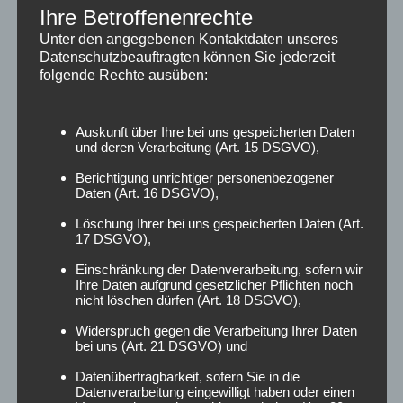
Ihre Betroffenenrechte
Ähnliche Produkte
Unter den angegebenen Kontaktdaten unseres
Datenschutzbeauftragten können Sie jederzeit
folgende Rechte ausüben:
Auskunft über Ihre bei uns gespeicherten Daten
und deren Verarbeitung (Art. 15 DSGVO),
Berichtigung unrichtiger personenbezogener
Daten (Art. 16 DSGVO),
Löschung Ihrer bei uns gespeicherten Daten (Art.
Engel der Weisheit
Engel des Friedens und
17 DSGVO),
Glückseligkeit
Einschränkung der Datenverarbeitung, sofern wir
Ihre Daten aufgrund gesetzlicher Pflichten noch
25,00
€
350,00
€
nicht löschen dürfen (Art. 18 DSGVO),
Widerspruch gegen die Verarbeitung Ihrer Daten
In den Warenkorb
In den Warenkorb
bei uns (Art. 21 DSGVO) und
Datenübertragbarkeit, sofern Sie in die
Datenverarbeitung eingewilligt haben oder einen