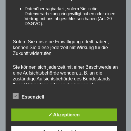
Silber
Datenübertragbarkeit, sofern Sie in die
Datenverarbeitung eingewilligt haben oder einen
40,00
€
40,00
€
Vertrag mit uns abgeschlossen haben (Art. 20
Dieses
DSGVO).
In den Warenkorb
Ausführung wählen
Produkt
weist
mehrere
Sofern Sie uns eine Einwilligung erteilt haben,
Varianten
können Sie diese jederzeit mit Wirkung für die
auf.
Zukunft widerrufen.
Die
Optionen
Sie können sich jederzeit mit einer Beschwerde an
können
eine Aufsichtsbehörde wenden, z. B. an die
zuständige Aufsichtsbehörde des Bundeslands
auf
Ihres Wohnsitzes oder an die für uns als
der
verantwortliche Stelle zuständige Behörde.
Produktseite
Essenziell
gewählt
Eine Liste der Aufsichtsbehörden (für den
werden
Ohrringe für Hellfühligkeit
Ohrringe für Dankbarkeit
nichtöffentlichen Bereich) mit Anschrift finden Sie
✓ Akzeptieren
unter:
https://www.bfdi.bund.de/DE/Infothek/Anschriften_
40,00
€
40,00
€
Links/anschriften_links-node.html
.