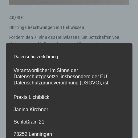
40,00
€
Ohrringe beschwungen mit Hellwissen
Fördern den 7. Sinn des Hellwissens, um Botschaften von
Lichtwesen und Informationen von Mitmenschen zum
richtigen Zeitpunkt einfach zu wissen
Datenschutzerklärung
vergoldet oder versilbert
Verantwortlicher im Sinne der
Farbe
Datenschutzgesetze, insbesondere der EU-
Datenschutzgrundverordnung (DSGVO), ist:
Ohrringe
In den Warenkorb
Praxis Lichtblick
für
Hellwissen
Janina Kirchner
Menge
Artikelnummer:
n. v.
Schloßrain 21
Zusätzliche Informationen
73252 Lenningen