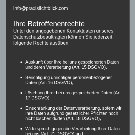
info@praxislichtblick.com
Zusätzliche Informationen
Ihre Betroffenenrechte
Farbe
Unter den angegebenen Kontaktdaten unseres
vergoldet, Versilbert
Datenschutzbeauftragten können Sie jederzeit
folgende Rechte ausüben:
Ähnliche Produkte
Auskunft über Ihre bei uns gespeicherten Daten
und deren Verarbeitung (Art. 15 DSGVO),
Berichtigung unrichtiger personenbezogener
Daten (Art. 16 DSGVO),
Löschung Ihrer bei uns gespeicherten Daten (Art.
17 DSGVO),
Einschränkung der Datenverarbeitung, sofern wir
Ihre Daten aufgrund gesetzlicher Pflichten noch
nicht löschen dürfen (Art. 18 DSGVO),
Widerspruch gegen die Verarbeitung Ihrer Daten
Ohrringe für Hellhörigkeit
Ohrringe für Hellhörigkeit
bei uns (Art. 21 DSGVO) und